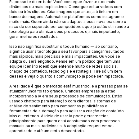
Eu posso te dizer: tudo! Você consegue fazer textos mais
dinâmicos ou mais explicativos. Consegue editar vídeos com
dois ou três cliques. Criar imagens que antes, só tinham em
banco de imagens. Automatizar plataformas como instagram e
muito mais. Quem ainda não se adaptou a essa nova era corre o
risco de ser superado por competidores que já estão utilizando a
tecnologia para otimizar seus processos e, mais importante,
gerar melhores resultados.
Isso não significa substituir o toque humano — ao contrário,
significa usar a tecnologia a seu favor para alcançar resultados
mais rápidos, mais precisos e mais impactantes. Ou você se
adapta ou será engolido. Pense em um político que tem uma
equipe (cenário ideal) que entende muito de redes sociais,
criação de conteúdo, tecnologia e estratégia. Tire só um item
desses e veja o quanto a comunicação já pode ser impactada.
A realidade é que o mercado está mudando, e a pressão para se
atualizar nunca foi tão grande. Grandes empresas já estão
incorporando a IA em seus processos de comunicação. Estão
usando chatbots para interação com clientes, sistemas de
análise de sentimento para campanhas publicitárias e
ferramentas de automação para agilizar a criação de conteúdo.
Mas eu entendo. A ideia de usar IA pode gerar receios,
principalmente para quem está acostumado com processos
manuais ou mais tradicionais. A adaptação requer tempo,
aprendizado e até um certo desconforto.