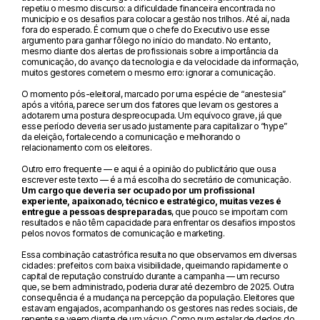
repetiu o mesmo discurso: a dificuldade financeira encontrada no
município e os desafios para colocar a gestão nos trilhos. Até aí, nada
fora do esperado. É comum que o chefe do Executivo use esse
argumento para ganhar fôlego no início do mandato. No entanto,
mesmo diante dos alertas de profissionais sobre a importância da
comunicação, do avanço da tecnologia e da velocidade da informação,
muitos gestores cometem o mesmo erro: ignorar a comunicação.
O momento pós-eleitoral, marcado por uma espécie de “anestesia”
após a vitória, parece ser um dos fatores que levam os gestores a
adotarem uma postura despreocupada. Um equívoco grave, já que
esse período deveria ser usado justamente para capitalizar o “hype”
da eleição, fortalecendo a comunicação e melhorando o
relacionamento com os eleitores.
Outro erro frequente — e aqui é a opinião do publicitário que ousa
escrever este texto — é a má escolha do secretário de comunicação.
Um cargo que deveria ser ocupado por um profissional
experiente, apaixonado, técnico e estratégico, muitas vezes é
entregue a pessoas despreparadas
, que pouco se importam com
resultados e não têm capacidade para enfrentar os desafios impostos
pelos novos formatos de comunicação e marketing.
Essa combinação catastrófica resulta no que observamos em diversas
cidades: prefeitos com baixa visibilidade, queimando rapidamente o
capital de reputação construído durante a campanha — um recurso
que, se bem administrado, poderia durar até dezembro de 2025. Outra
consequência é a mudança na percepção da população. Eleitores que
estavam engajados, acompanhando os gestores nas redes sociais, de
repente se veem diante de um vácuo. Como num estalar de dedos do