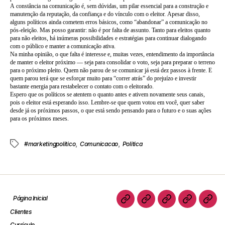
A constância na comunicação é, sem dúvidas, um pilar essencial para a construção e
manutenção da reputação, da confiança e do vínculo com o eleitor. Apesar disso,
alguns políticos ainda cometem erros básicos, como “abandonar” a comunicação no
pós-eleição. Mas posso garantir: não é por falta de assunto. Tanto para eleitos quanto
para não eleitos, há inúmeras possibilidades e estratégias para continuar dialogando
com o público e manter a comunicação ativa.
Na minha opinião, o que falta é interesse e, muitas vezes, entendimento da importância
de manter o eleitor próximo — seja para consolidar o voto, seja para preparar o terreno
para o próximo pleito. Quem não parou de se comunicar já está dez passos à frente. E
quem parou terá que se esforçar muito para “correr atrás” do prejuízo e investir
bastante energia para restabelecer o contato com o eleitorado.
Espero que os políticos se atentem o quanto antes e ativem novamente seus canais,
pois o eleitor está esperando isso. Lembre-se que quem votou em você, quer saber
desde já os próximos passos, o que está sendo pensando para o futuro e o suas ações
para os próximos meses.
,
,
#marketingpolitico
Comunicacao
Politica
Página Inicial
Clientes
Currículo