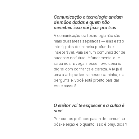
Comunicação e tecnologia andam
de mãos dadas e quem não
percebeu isso vai ficar pra trás
A comunicação e a tecnologia não são
mais duas áreas separadas — elas estão
interligadas de maneira profunda e
inseparável. Para ser um comunicador de
sucesso no futuro, é fundamental que
saibamos navegar nesse novo cenário
digital com confiança e clareza. A IA já é
uma aliada poderosa nesse caminho, e a
pergunta é: você está pronto para dar
esse passo?
O eleitor vai te esquecer e a culpa é
sua!
Por que os políticos param de comunicar
pós-eleição e o quanto isso é prejudicial?