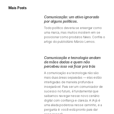
Mais Posts
Comunicação: um ativo ignorado
por alguns políticos.
Todo político deveria se enxergar como
uma marca, mas muitos insistem em se
posicionar como produtos fakes. Confira o
artigo do publicitário Márcio Lemos.
Comunicação e tecnologia andam
de mãos dadas e quem não
percebeu isso vai ficar pra trás
A comunicação e a tecnologia não são
mais duas áreas separadas — elas estão
interligadas de maneira profunda e
inseparável. Para ser um comunicador de
sucesso no futuro, é fundamental que
saibamos navegar nesse novo cenário
digital com confiança e clareza. A IA já é
uma aliada poderosa nesse caminho, e a
pergunta é: você está pronto para dar