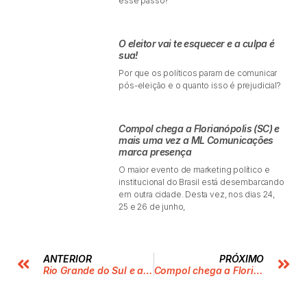
esse passo?
O eleitor vai te esquecer e a culpa é
sua!
Por que os políticos param de comunicar
pós-eleição e o quanto isso é prejudicial?
Compol chega a Florianópolis (SC) e
mais uma vez a ML Comunicações
marca presença
O maior evento de marketing político e
institucional do Brasil está desembarcando
em outra cidade. Desta vez, nos dias 24,
25 e 26 de junho,
ANTERIOR
PRÓXIMO
Rio Grande do Sul e a mobilização nas redes sociais: como as plataformas podem ser tanto uma benção quanto uma maldição
Compol chega a Florianópolis (SC) e mais uma vez a ML Comunicações marca presença