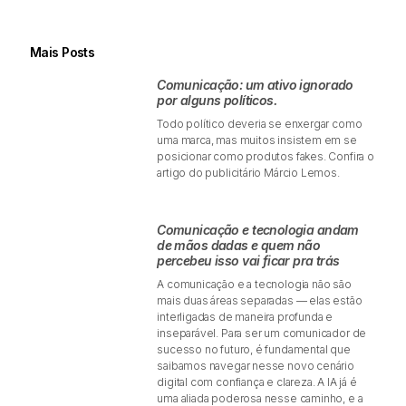
Mais Posts
Comunicação: um ativo ignorado
por alguns políticos.
Todo político deveria se enxergar como
uma marca, mas muitos insistem em se
posicionar como produtos fakes. Confira o
artigo do publicitário Márcio Lemos.
Comunicação e tecnologia andam
de mãos dadas e quem não
percebeu isso vai ficar pra trás
A comunicação e a tecnologia não são
mais duas áreas separadas — elas estão
interligadas de maneira profunda e
inseparável. Para ser um comunicador de
sucesso no futuro, é fundamental que
saibamos navegar nesse novo cenário
digital com confiança e clareza. A IA já é
uma aliada poderosa nesse caminho, e a