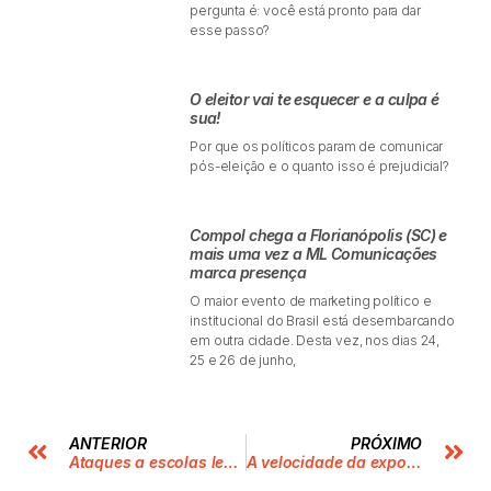
pergunta é: você está pronto para dar
esse passo?
O eleitor vai te esquecer e a culpa é
sua!
Por que os políticos param de comunicar
pós-eleição e o quanto isso é prejudicial?
Compol chega a Florianópolis (SC) e
mais uma vez a ML Comunicações
marca presença
O maior evento de marketing político e
institucional do Brasil está desembarcando
em outra cidade. Desta vez, nos dias 24,
25 e 26 de junho,
ANTERIOR
PRÓXIMO
Ataques a escolas levantam novo debate sobre videogames
A velocidade da exposição e a força do júri digital